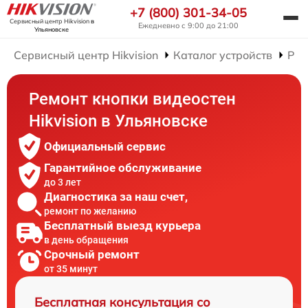
+7 (800) 301-34-05
Сервисный центр Hikvision
в
Ежедневно с 9:00 до 21:00
Ульяновске
Сервисный центр Hikvision
Каталог устройств
Рем
Ремонт кнопки видеостен
Hikvision в Ульяновске
Официальный сервис
Гарантийное обслуживание
до 3 лет
Диагностика за наш счет,
ремонт по желанию
Бесплатный выезд курьера
в день обращения
Срочный ремонт
от 35 минут
Бесплатная консультация со