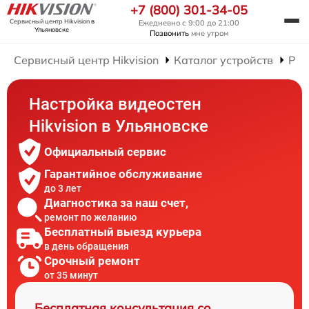
+7 (800) 301-34-05
Сервисный центр Hikvision
в
Ежедневно с 9:00 до 21:00
Ульяновске
Позвонить
мне утром
Сервисный центр Hikvision
Каталог устройств
Рем
Настройка видеостен
Hikvision в Ульяновске
Официальный сервис
Гарантийное обслуживание
до 3 лет
Диагностика за наш счет,
ремонт по желанию
Бесплатный выезд курьера
в день обращения
Срочный ремонт
от 35 минут
Бесплатная консультация со