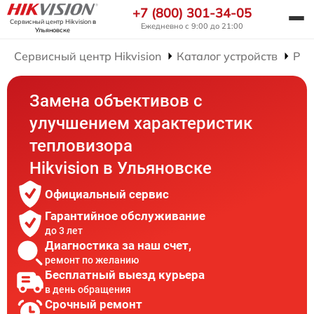
+7 (800) 301-34-05
Сервисный центр Hikvision
в
Ежедневно с 9:00 до 21:00
Ульяновске
Сервисный центр Hikvision
Каталог устройств
Рем
Замена объективов с
улучшением характеристик
тепловизора
Hikvision в Ульяновске
Официальный сервис
Гарантийное обслуживание
до 3 лет
Диагностика за наш счет,
ремонт по желанию
Бесплатный выезд курьера
в день обращения
Срочный ремонт