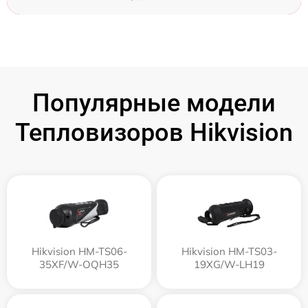
Популярные модели
Тепловизоров Hikvision
Hikvision HM-TS06-
Hikvision HM-TS03-
35XF/W-OQH35
19XG/W-LH19